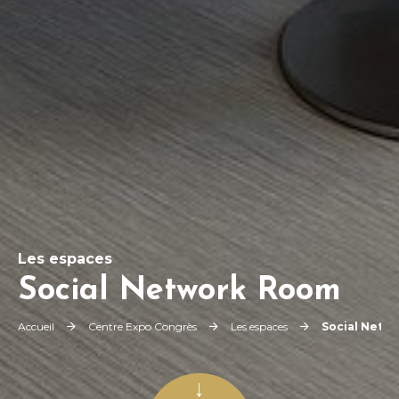
Les espaces
Social Network Room
Accueil
Centre Expo Congrès
Les espaces
Social Netw