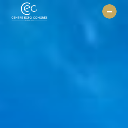
Centre
Expo
Congrès
Mandelieu-
La
Napoule